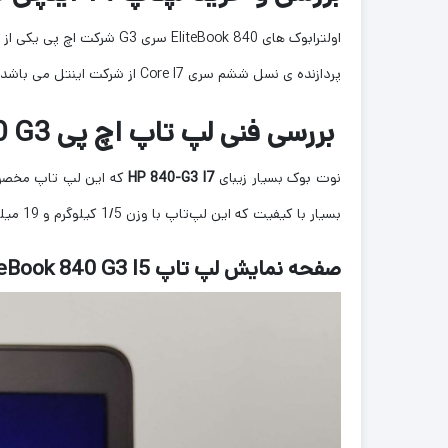
پردازنده ی نسل ششم سری Core I7 از شرکت اینتل می باشد.این لپ تاپ مناسب کاربری دانشجویی ، مولتی مدیا ، برنامه نویسی بسیار روان است که میتواند تجربه ی خوبی به شما هدیه بدهد.
بررسی فنی لپ تاپ اچ پی EliteBo50ok 840 G3 با پردازنده Core i5 نسل ششم
نوت بوک بسیار زیبای
HP 840-G3 I7
که این لپ تاپ مخصوص 
بسیار با کیفیت که این لپ‌تاپ با وزن 1/5 کیلوگرم و 19 میلی‌متر ضخامت دارد که مناسب افرادی است که میخواهند همیشه لپ تاپ خود را همراه خود ببرند.
صفحه نمایش لپ تاپ Hp EliteBook 840 G3 I5