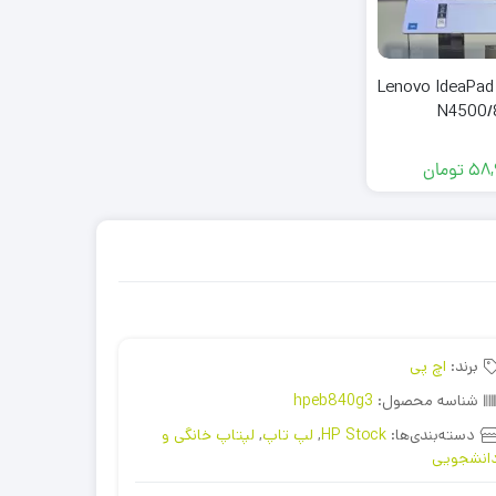
اپ خانگی Lenovo IdeaPad 1
N4500/
58,
تومان
برند:
اچ پی
شناسه محصول:
hpeb840g3
دسته‌بندی‌ها:
HP Stock
,
لپ تاپ
,
لپتاپ خانگی و
انشجویی