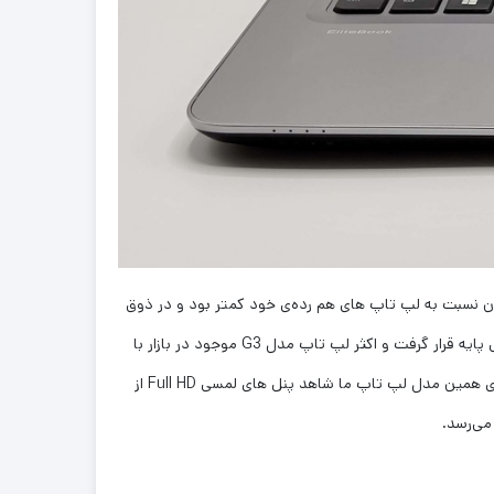
شد، این صفحه نمایش که کیفیت آن نسبت به لپ تاپ های هم رده‌ی خود کمتر بود و در ذوق
طرفداران اچ پی میزد، سریع جای خود را با صفحه نمایش های Full HD با رزولیشن 1920×1080 داد. پنل صفحه نمایش Full HD به عنوان پنل پایه قرار گرفت و اکثر لپ تاپ مدل G3 موجود در بازار با
صفحه نمایش Full HD می‌باشند. اچ پی در سفارش های مختلف پنل های متفاوتی به کاربران خود ارائه داده است، مثلا در بعضی سفارش های همین مدل لپ تاپ ما شاهد پنل های لمسی Full HD از