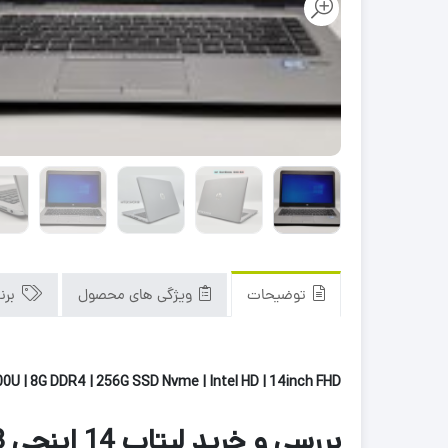
توضیحات
ویژگی های محصول
برن
00U | 8G DDR4 | 256G SSD Nvme | Intel HD | 14inch FHD
بررسی و خرید لپتاپ 14 اینچی HP Elitebook 840 G3