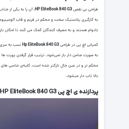
طراحی بی نقص
HP EliteBook 840 G3
، آن را به یکی از ج
به کارگیری پلاستیک سخت و محکم در فریم و قاب آلومینیومی
بادوام هستند و به مصرف کنندگان کمک می کنند تا امکان باز کردن نمایشگر آن تا زاویه 145 د
کمپانی اچ پی در طراحی
Hp EliteBook 840 G3
به صورت ضامن دار باز نمی‌شود. ترتیب قرار گرفتن پورت ه
بالا تاب دار میشود.
پردازنده ی اچ پی HP EliteBook 840 G3