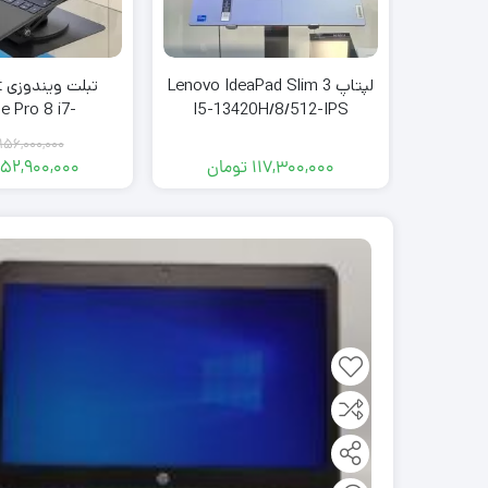
لپتاپ Lenovo IdeaPad Slim 3
ت
e Pro 8 i7-
I5-13420H/8/512-IPS
5/16/256
156,000,000
117,300,000
تومان
152,900,000
قی
قی
فعل
اصل
,000
بود