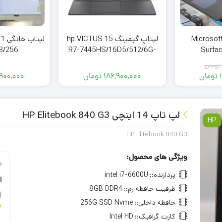
بلت ویندوزی Microsoft
لپتاپ گیمینگ hp VICTUS 15
لپت
8/256
R7-7445HS/16D5/512/6G-
Surfac
RTX4050
118
تومان
تومان
186,900,000
تومان
900,000
مت
مت
ی:
ی:
152,900 تومان.
156,000,000 تومان
.
لپ تاپ 14 اینچی HP Elitebook 840 G3
HP
HP Elitebook 840 G3
ویژگی های محصول:
پردازنده::
intel i7-6600U
ظرفیت حافظه رم::
8GB DDR4
حافظه داخلی::
256G SSD Nvme
د
کارت گرافیک::
Intel HD