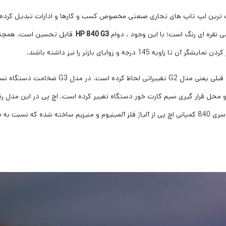
ذاب ترین لپ تاپ های تجاری صنعتی مخصوص کسب و کارها و ادارات تبدیل کر
 نقره ای رنگ است؛ با این وجود ، دوام
HP 840 G3
قابل تحسین است. همچنین ل
رجه و زوایای بازتر را نیز داشته باشند.
نسب به سری قبلی یعنی مدل G2 تغییر
ا و محل قرار گیری سیم کارت خور دستگاه تغییر کرده است. اچ پی در این مدل
محکم تر و در عین حال نازکتر شده است. کلیه‌ی شاسی های سری 840 کمپانی اچ پی از آلیاژ فلز آلمینیوم و