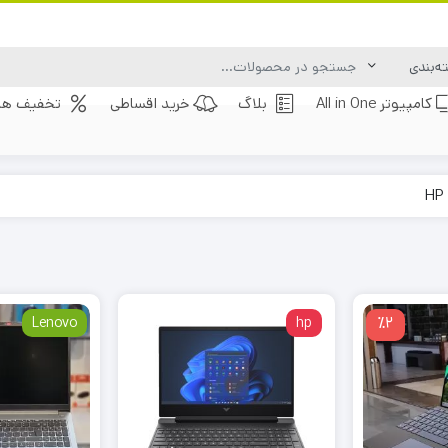
کامپیوتر All in One
بلاگ
خرید اقساطی
تخفیف های
Lenovo
hp
٪2