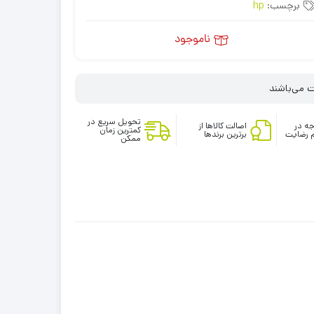
برچسب:
hp
ناموجود
تحویل سریع در
ه در
اصالت کالاها از
کمترین زمان
 رضایت
برترین برندها
ممکن