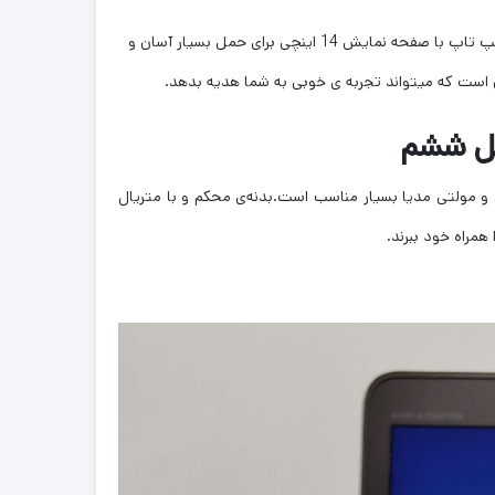
اولترابوک های 840 EliteBook سری G3 شرکت اچ پی یکی از باریک ترین و سبک ترین لپ تاپ های ارائه شده توسط این کمپانی است . این لپ تاپ با صفحه نمایش 14 اینچی برای حمل بسیار آسان و
و مولتی مدیا بسیار مناسب است.بدنه‌ی محکم و با متریال