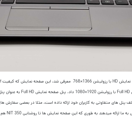
در زمان معرفی با پنل صفحه نمایش HD با رزولیشن 1366×768 معرفی 
ائه میدهند به طوری که این صفحه نمایش ها تا روشنایی 350 NIT هم می‌رسد.