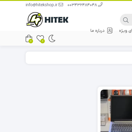
info@hitekshop.ir
003432484048
 ویژه
درباره ما
0
0