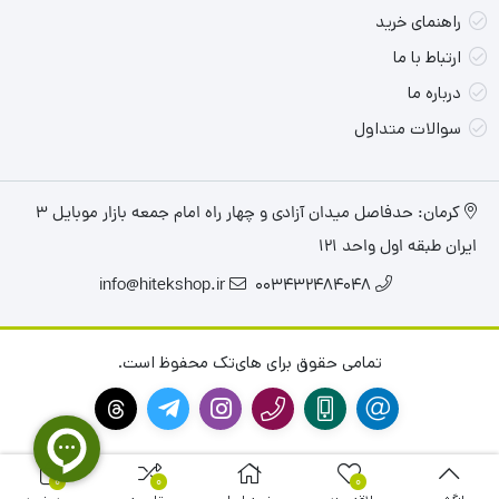
راهنمای خرید
ارتباط با ما
پورت ها و اتصالات لپ تاپ اچ پی زدبوک
درباره ما
15 G4
سوالات متداول
کرمان: حدفاصل میدان آزادی و چهار راه امام جمعه بازار موبایل ۳
ایران طبقه اول واحد ۱۲۱
info@hitekshop.ir
003432484048
ZBook G4
دارای پورت های متنوع برای امور مختلف است. سمت چپ
دارای یک درگاه شبکه اترنت، دو پورت USB 3.0 و یک کارت خوان SD
تمامی حقوق برای های‌تک محفوظ است.
است، در سمت راست آن دارای دو کانکتور Thunderbolt 3، یک پورت
USB 3.0، یک پورت خروجی HDMI و یک جک هدفون است.
0
0
0