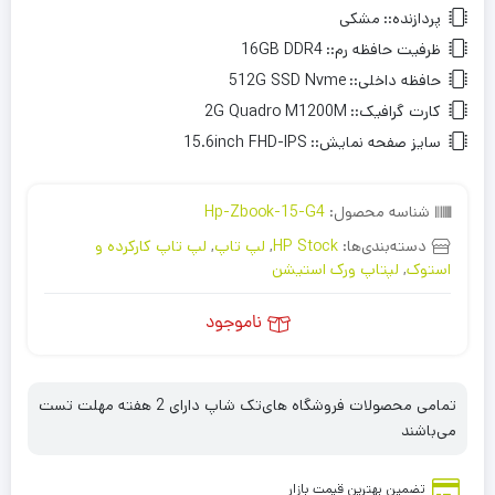
پردازنده::
مشکی
ظرفیت حافظه رم::
16GB DDR4
حافظه داخلی::
512G SSD Nvme
کارت گرافیک::
2G Quadro M1200M
سایز صفحه نمایش::
15.6inch FHD-IPS
شناسه محصول:
Hp-Zbook-15-G4
دسته‌بندی‌ها:
HP Stock
,
لپ تاپ
,
لپ تاپ کارکرده و
استوک
,
لپتاپ ورک استیشن
ناموجود
تمامی محصولات فروشگاه های‌تک شاپ دارای 2 هفته مهلت تست
می‌باشند
تضمین بهترین قیمت بازار