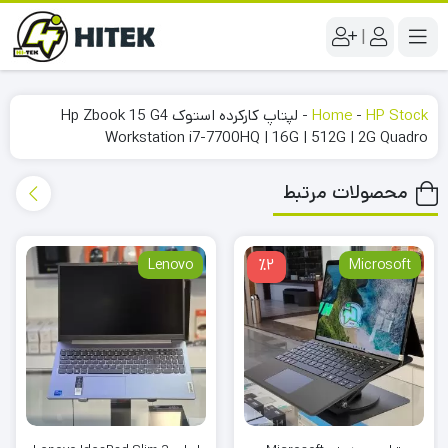
|
HP Stock
-
Home
-
لپتاپ کارکرده استوک Hp Zbook 15 G4
Workstation i7-7700HQ | 16G | 512G | 2G Quadro
محصولات مرتبط
Lenovo
٪2
Microsoft