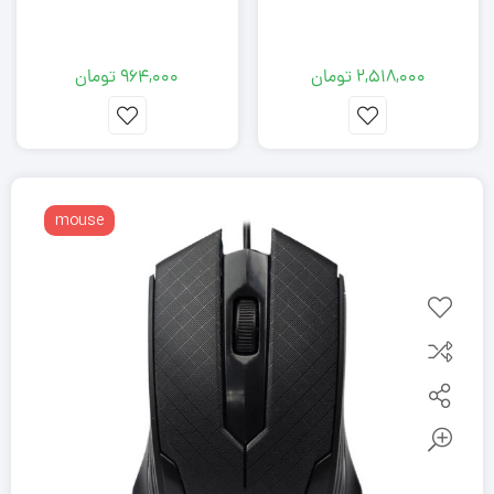
2,518,000
تومان
964,000
تومان
mouse