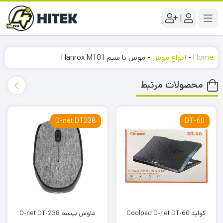
|
Home
-
انواع موس
-
موس با سیم Hanrox M101
محصولات مرتبط
D-net DT238
DT-60
کولپد Coolpad D-net DT-60
ماوس بیسیم D-net DT-238