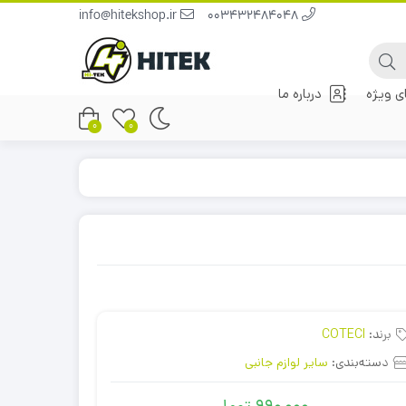
info@hitekshop.ir
003432484048
 ویژه
درباره ما
0
0
برند:
COTECI
دسته‌بندی:
سایر لوازم جانبی