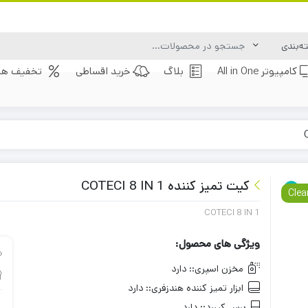
کامپیوتر All in One
بلاگ
خرید اقساطی
تخفیف های
کیت تمیز کننده COTECI 8 IN 1
Clea
COTECI 8 IN 1
ویژگی های محصول:
مخزن اسپری::
دارد
ابزار تمیز کننده هندزفری::
دارد
برس کیبرد::
دارد