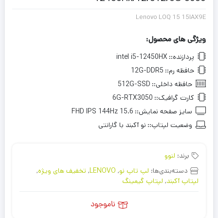
Lenovo LOQ 15 15IAX9E
ویژگی های محصول:
پردازنده::
intel i5-12450HX
حافظه رم::
12G-DDR5
حافظه داخلی::
512G-SSD
کارت گرافیک::
6G-RTX3050
سایز صفحه نمایش::
15.6 FHD IPS 144Hz
وضعیت لپتاپ::
نو آکبند با گارانتی
برند:
لنوو
دسته‌بندی‌ها:
لپ تاپ نو
,
LENOVO
,
تخفیف های ویژه
,
لپتاپ آکبند
,
لپتاپ گیمینگ
ناموجود