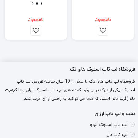
لنوو LOQ 15 با پردازنده Intel Core i5-12450HX، 12 گیگابایت رم
T2000
DDR5، 512 گیگابایت حافظه SSD و کارت گرافیک NVIDIA GeForce
ناموجود
ناموجود
RTX 3050،
یک لپ‌تاپ گیمینگ میان‌رده با عملکردی خوب برای
بازی‌ها و کارهای سنگین است
.
فروشگاه لپ تاپ استوک های تک
فروشگاه لپ تاپ های تک با بیش از 10 سال سابقه فروش لپ تاپ
مشخصات فنی:
استوک، یکی از بزرگ ترین وارد کننده های لپ تاپ استوک ارزان و با کیفیت
پردازنده:
Intel Core i5-12450HX (نسل 12).
بالا (گرید بالا) است، که شما می توانید به راحتی از آن خرید کنید.
رم:
12 گیگابایت DDR5.
تبلت و لپ تاپ ارزان
حافظه داخلی:
512 گیگابایت SSD.
لپ تاپ استوک لنوو
کارت گرافیک:
NVIDIA GeForce RTX 3050 6G.
لپ تاپ دل