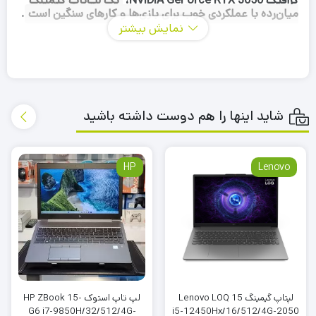
گرافیک NVIDIA GeForce RTX 3050،
یک لپ‌تاپ گیمینگ
میان‌رده با عملکردی خوب برای بازی‌ها و کارهای سنگین است
.
نمایش بیشتر
شاید اینها را هم دوست داشته باشید
HP
Lenovo
لپتاپ گیمینگ Lenovo LOQ 15
لپ تاپ استوک HP ZBook 15-
G6 i7-9850H/32/512/4G-
i5-12450Hx/16/512/4G-2050