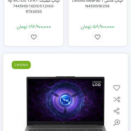
لپتاپ خانگی Lenovo IdeaPad 1
لپتاپ گیمینگ hp VICTUS 15 R7-
7445HS/16D5/512/6G-
N4500/8/256
RTX4050
58,900,000
تومان
186,900,000
تومان
Lenovo