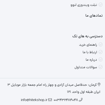
صفحه نمایش:
15.6 اینچ، Full HD، 144 هرتز (نرخ بروزرسانی).
تبلت ویندوزی لنوو
سایر ویژگی‌ها:
کیبورد با نور پس‌زمینه، وبکم، صفحه نمایش
نمادهای ما
مات.
عملکرد:
دستزسی به های تک
این لپ‌تاپ قادر به اجرای بازی‌های مدرن با تنظیمات متوسط تا بالا
راهنمای خرید
است.
همچنین، برای کارهای سنگین مثل ویرایش ویدئو و رندرینگ،
ارتباط با ما
عملکرد خوبی دارد.
درباره ما
سوالات متداول
طراحی:
لنوو LOQ 15 دارای بدنه پلاستیکی و فلزی است و وزن آن کمی زیاد
است (بیش از 2.5 کیلوگرم با شارژر).
کرمان: حدفاصل میدان آزادی و چهار راه امام جمعه بازار موبایل ۳
ایران طبقه اول واحد ۱۲۱
info@hitekshop.ir
003432484048