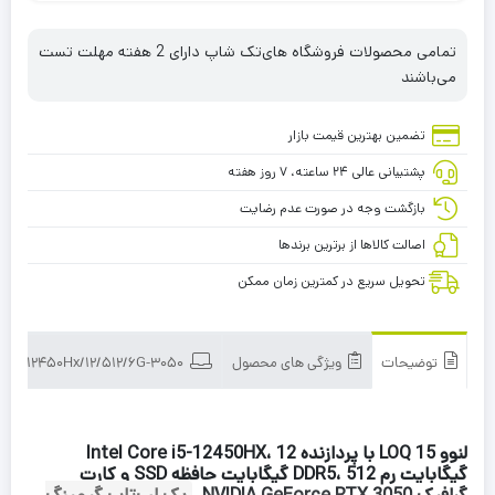
تمامی محصولات فروشگاه های‌تک شاپ دارای 2 هفته مهلت تست
می‌باشند
تضمین بهترین قیمت بازار
پشتیبانی عالی ۲۴ ساعته، ۷ روز هفته
بازگشت وجه در صورت عدم رضایت
اصالت کالاها از برترین برندها
تحویل سریع در کمترین زمان ممکن
توضیحات
ویژگی های محصول
Lenovo LOQ 15 i5-12450Hx/12/512/6G-3050
لنوو LOQ 15 با پردازنده Intel Core i5-12450HX، 12
گیگابایت رم DDR5، 512 گیگابایت حافظه SSD و کارت