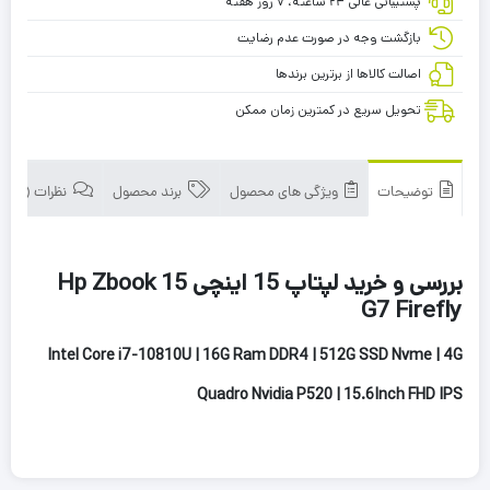
پشتیبانی عالی ۲۴ ساعته، ۷ روز هفته
بازگشت وجه در صورت عدم رضایت
اصالت کالاها از برترین برندها
تحویل سریع در کمترین زمان ممکن
توضیحات
ویژگی های محصول
برند محصول
نظرات (0)
بررسی و خرید لپتاپ 15 اینچی Hp Zbook 15
G7 Firefly
Intel Core i7-10810U | 16G Ram DDR4 | 512G SSD Nvme | 4G
Quadro Nvidia P520 | 15.6Inch FHD IPS