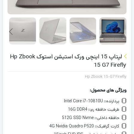
لپتاپ 15 اینچی ورک استیشن استوک Hp Zbook
15 G7 Firefly
Hp Zbook 15-G7 Firefly
ویژگی های محصول:
پردازنده::
Intel Core i7-10810U
ظرفیت حافظه رم::
16G DDR4
حافظه داخلی::
512G SSD Nvme
کارت گرافیک::
4G Nvidia Quadro P520