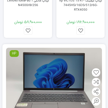
لپتاپ گیمینگ hp VICTUS 15 R7-
لپتاپ خانگی Lenovo IdeaPad 1
N4500/8/256
7445HS/16D5/512/6G-
RTX4050
186,900,000
تومان
58,900,000
تومان
HP