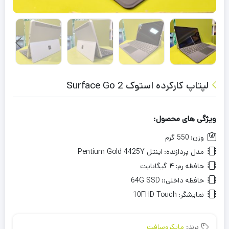
لپتاپ کارکرده استوک Surface Go 2
ویژگی های محصول:
وزن:
550 گرم
مدل پردازنده:
اینتل Pentium Gold 4425Y
حافظه رم:
۴ گیگابایت
حافظه داخلی::
64G SSD
نمایشگر:
10FHD Touch
برند:
مایکروسافت