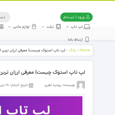
ورود | ثبت‌نام
لپ تاپ
تبلت
لوازم جانبی
ارتباط باما
Home
-
بلاگ
-
لپ تاپ استوک چیست| معرفی ارزان ترین 
لپ تاپ استوک چیست| معرفی ارزان ترین
نویسنده: رومینا نظری
تاریخ انتشار:
18 دی 1403 (به روز رسانی در: 4 اسفند 1403)