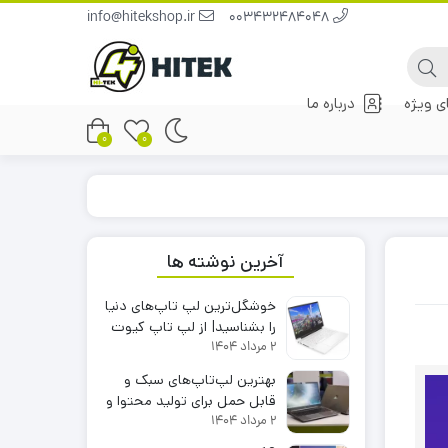
info@hitekshop.ir
003432484048
 ویژه
درباره ما
0
0
آخرین نوشته ها
خوشگل‌ترین لپ تاپ‌های دنیا
را بشناسید| از لپ تاپ کیوت
2 مرداد 1404
تا بهترین لپ تاپ دنیا
بهترین لپ‌تاپ‌های سبک و
قابل حمل برای تولید محتوا و
2 مرداد 1404
ادیت ویدیو