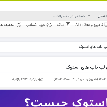
کامپیوتر All in One
بلاگ
خرید اقساطی
تخفیف های
لپ تاپ های استوک
 لپ تاپ های استوک
بازدید:
473 بازدید