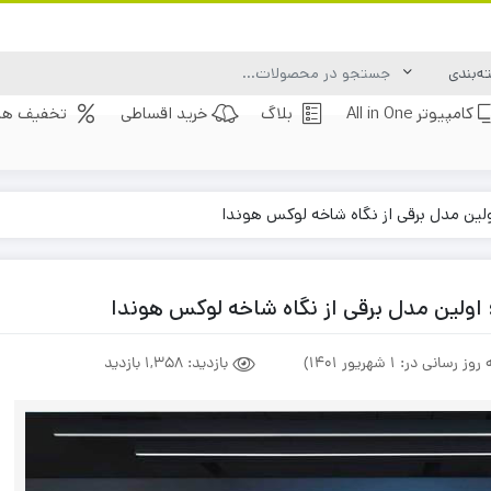
کامپیوتر All in One
بلاگ
خرید اقساطی
تخفیف های
بازدید:
1,358 بازدید