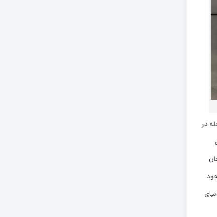
له در
ان
جود
نیای