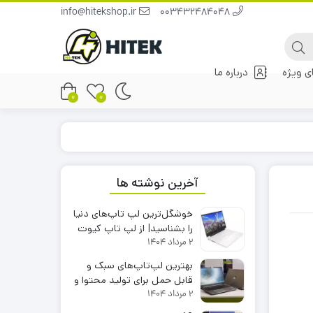
info@hitekshop.ir
003432484048
 ویژه
درباره ما
0
0
آخرین نوشته ها
خوشگل‌ترین لپ تاپ‌های دنیا
را بشناسید| از لپ تاپ کیوت
2 مرداد 1404
تا بهترین لپ تاپ دنیا
بهترین لپ‌تاپ‌های سبک و
قابل حمل برای تولید محتوا و
2 مرداد 1404
ادیت ویدیو