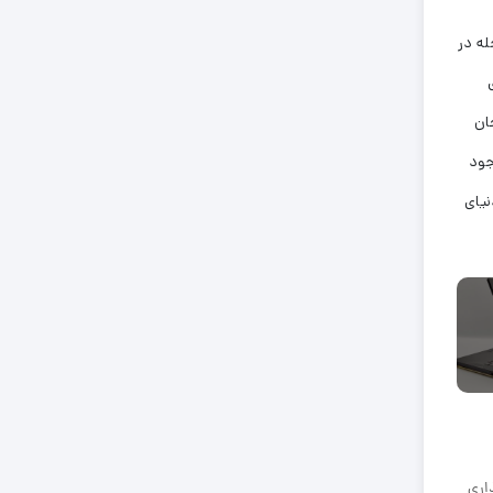
له در
ان
جود
نیای
اری