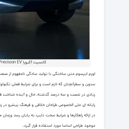
کانسپت آکیورا Precision EV معرفی شد؛ اولین مدل برقی از نگاه شاخه لوکس هوندا
لورم ایپسوم متن ساختگی با تولید سادگی نامفهوم از صنعت 
ستون و سطرآنچنان که لازم است و برای شرایط فعلی تکنولوژی
زیادی در شصت و سه درصد گذشته، حال و آینده شناخت فراوا
رایانه ای علی الخصوص طراحان خلاقی و فرهنگ پیشرو در ز
در ارائه راهکارها و شرایط سخت تایپ به پایان رسد وزمان
موجود طراحی اساسا مورد استفاده قرار گیرد.