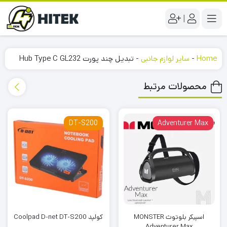
|
Home
-
سایر لوازم جانبی
-
تبدیل چند پورت Hub Type C GL232
محصولات مرتبط
DT-S200
Adventurer Max
اسپیکر بلوتوث MONSTER
کولپد Coolpad D-net DT-S200
Adventurer Max