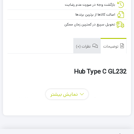
بازگشت وجه در صورت عدم رضایت
اصالت کالاها از برترین برندها
تحویل سریع در کمترین زمان ممکن
توضیحات
نظرات (0)
Hub Type C GL232
نمایش بیشتر
تبدیل چند پورت Type C به USB که قابلیت استفاده ipad tablet ,
Data Line , KeyBoard , Mouse , U Disk , Card Reader و
Gamepad را به کاربر میدهد.