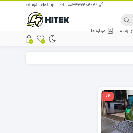
info@hitekshop.ir
003432484048
 ویژه
درباره ما
0
0
٪2