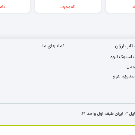
D
Radeon | FHD
Xe
د
ناموجود
نام
تاپ ارزان
نمادهای ما
 استوک لنوو
 دل
یندوزی لنوو
د ۱۲۱