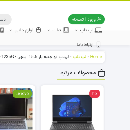
ورود | ثبت‌نام
لپ تاپ
تبلت
لوازم جانبی
ارتباط باما
Home
-
لپ تاپ
-
لپتاپ نو جعبه باز 15.6 اینچی HP Pavilion 15 Core i5-1235G7
محصولات مرتبط
Lenovo
hp