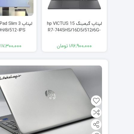
لپتاپ گیمینگ hp VICTUS 15
لپتاپ  Slim 3
0H/8/512-IPS
R7-7445HS/16D5/512/6G-
RTX4050
186,900,000
تومان
117,300,000