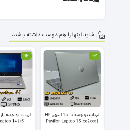
شاید اینها را هم دوست داشته باشید
HP
HP
لپتاپ نو جعبه باز 15 اینچی HP
Laptop 14 | i5-
Pavilion Laptop 15-eg2xxx |
 256G | Intel Iris
i5-1240P | 8G | 512G / 1TB |