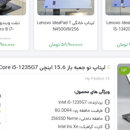
Lenovo IdeaPad
لپتاپ خانگی Lenovo IdeaPad 1
ro 8 i7-
N4500/8/256
I5-1342
6/256
000,000
تومان
58,900,000
تومان
,900,000
لپتاپ نو جعبه باز 15.6 اینچی HP Pavilion 15 Core i5-1235G7
HP
Hp Pavilion 15
ویژگی های محصول:
پردازنده::
intel i5-1235G7
ظرفیت حافظه رم::
8G DDR4
خ
حافظه داخلی::
256SSD Nvme
کارت گرافیک::
Intel Iris Xe