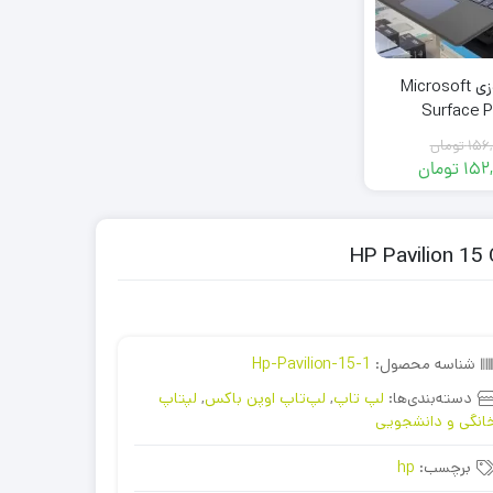
تبلت ویندوزی Microsoft
Surface P
1185/1
156,
تومان
152
تومان
قیمت
قیمت
فعلی:
اصلی:
152,900,000 تومان.
156,000,000 تومان
بود.
شناسه محصول:
Hp-Pavilion-15-1
دسته‌بندی‌ها:
لپ تاپ
,
لپ‌تاپ اوپن باکس
,
لپتاپ
انگی و دانشجویی
برچسب:
hp