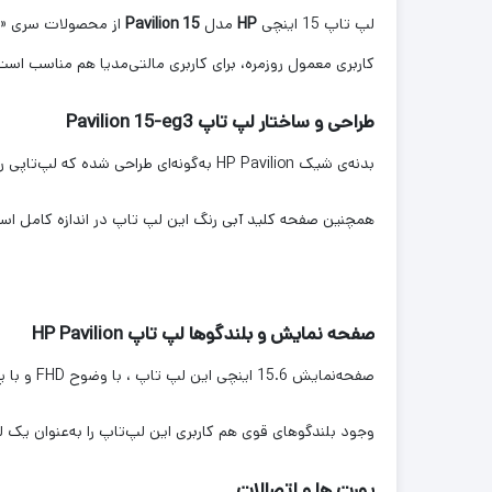
لپ تاپ 15 اینچی
HP
مدل
Pavilion 15
از محصولات سری «
کاربری معمول روزمره، برای کاربری مالتی‌مدیا هم مناسب است. Pavilion 15 از پردازنده های نسل 12 اینتل بهره می‌برد. این لپ تاپ در دو رنگ آبی و نقره‌ای عرضه شد
طراحی و ساختار لپ تاپ Pavilion 15-eg3
بدنه‌ی شیک HP Pavilion به‌گونه‌ای طراحی شده که لپ‌تاپی رده‌بالا را نوید می‌دهد. این بدنه 17.9 میلی‌متر ضخامت و 1.75 کیلوگرم وزن دارد و برای جابه‌جایی دائمی آن مشکل خاصی نخواهید داشت.
همچنین صفحه کلید آبی رنگ این لپ تاپ در اندازه کامل اس
صفحه نمایش و بلندگوها لپ تاپ HP Pavilion
صفحه‌نمایش 15.6 اینچی این لپ تاپ ، با وضوح FHD و با پنل IPS است.
وجود بلندگوهای قوی هم کاربری این لپ‌تاپ را به‌عنوان یک 
پورت ها و اتصالات