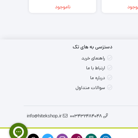
HD
Xe | FHD
FH
وجود
ناموجود
دستزسی به های تک
راهنمای خرید
ارتباط با ما
درباره ما
سوالات متداول
info@hitekshop.ir
003432484048