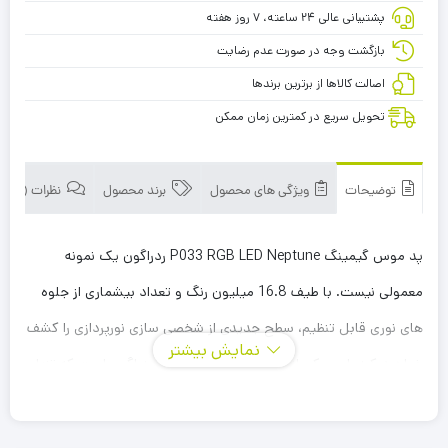
پشتیبانی عالی ۲۴ ساعته، ۷ روز هفته
بازگشت وجه در صورت عدم رضایت
اصالت کالاها از برترین برندها
تحویل سریع در کمترین زمان ممکن
توضیحات
ویژگی های محصول
برند محصول
نظرات (0)
پد موس گیمینگ P033 RGB LED Neptune ردراگون یک نمونه
معمولی نیست. با طیف 16.8 میلیون رنگ و تعداد بیشماری از جلوه
های نوری قابل تنظیم، سطح جدیدی از شخصی سازی نورپردازی را کشف
نمایش بیشتر
خواهید کرد. این یکی از محبوبترین پد موسهای ردراگون است که تنها
با یک بررسی جزئی دلایل علاقه گیمرهای eSports به آن را مشاهده
خواهید نمود. پد موس P033 RGB LED Neptune ردارگون با بهره