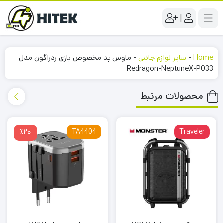
|
Home
-
سایر لوازم جانبی
-
ماوس پد مخصوص بازی ردراگون مدل
Redragon-NeptuneX-P033
محصولات مرتبط
٪20
TA4404
Traveler