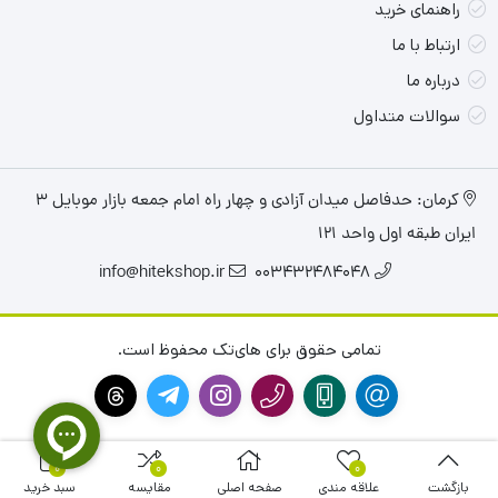
راهنمای خرید
برای هر دو نوع ماوس مجهز به حسگر نوری یا لیزری ارائه می دهند بهینه
ارتباط با ما
شده.
درباره ما
سوالات متداول
کرمان: حدفاصل میدان آزادی و چهار راه امام جمعه بازار موبایل ۳
ایران طبقه اول واحد ۱۲۱
info@hitekshop.ir
003432484048
تمامی حقوق برای های‌تک محفوظ است.
0
0
0
بازگشت
علاقه مندی
صفحه اصلی
مقایسه
سبد خرید