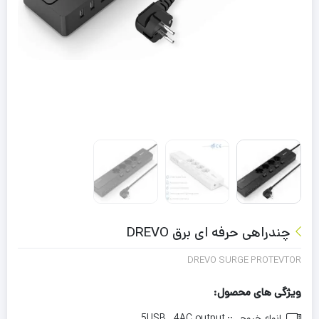
چندراهی حرفه ای برق DREVO
DREVO SURGE PROTEVTOR
ویژگی های محصول:
انواع خروجی::
5USB , 4AC output