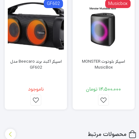
GF602
Musicbox
اسپیکر بلوتوث MONSTER
اسپیکر آکبند برند Beecaro مدل
GF602
MusicBox
نسخه بلوتوث: 5.3
قدرت خروجی: 200 وات
14,500,000
تومان
ناموجود
ورودی: بلوتوث / AUX / کارت حافظه/ TF / USB / میکروفون / گیتار
باتری: 11.1 ولت/4000 میلی‌آمپر ساعت
اندازه درایور: 6.5 اینچ ووفر + 3 اینچ تویتر
پورت شارژ: USB Type-C
محصولات مرتبط