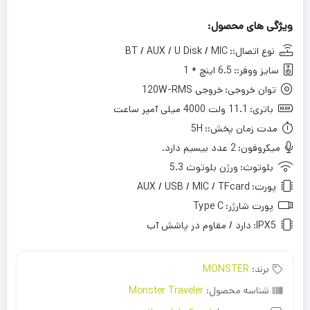
ویژگی های محصول:
نوع اتصال::
BT / AUX / U Disk / MIC
سایز ووفر::
6.5 اینچ * 1
توان خروجی:
خروجی 120W-RMS
باتری:
11.1 ولت 4000 میلی آمپر ساعت
مدت زمان پخش::
5H
میکروفون:
2 عدد بیسیم دارد.
بلوتوث:
ورژن بلوتوث 5.3
پورت:
AUX / USB / MIC / TFcard
پورت شارژر:
Type C
IPX5:
دارد / مقاوم در پاشش آب
برند:
MONSTER
شناسه محصول:
Monster Traveler