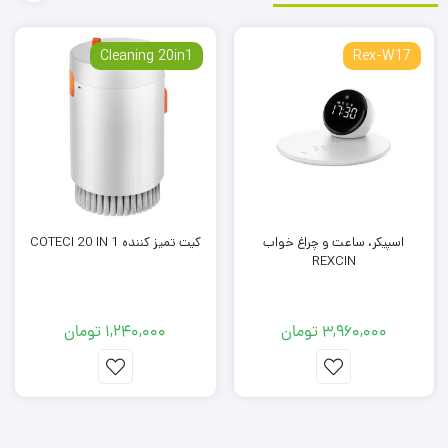
زمان شارژ: 5 ولت/2 آمپر حدود 6 ساعت
زمان پخش: تا 5 ساعت
Cleaning 20in1
Rex-W17
استاندارد ضد آب : IPX5
اندازه محصول: 411×297×193 میلی‌متر
فرمت فایل صوتی: MP3/WMA/WAV/FLAC/APE
همراه با دو عدد میکروفن بیسیم با کیفیت
اسپیکر، ساعت و چراغ خواب
کیت تمیز کننده COTECI 20 IN 1
بند دوشی و کنترل
REXCIN
3,960,000
تومان
1,240,000
تومان