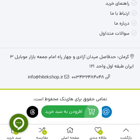
راهنمای خرید
ارتباط با ما
درباره ما
سوالات متداول
کرمان: حدفاصل میدان آزادی و چهار راه امام جمعه بازار موبایل ۳
ایران طبقه اول واحد ۱۲۱
info@hitekshop.ir
003432484048
تمامی حقوق برای های‌تک محفوظ است.
افزودن به سبد خرید
0
0
0
بازگشت
علاقه مندی
صفحه اصلی
مقایسه
سبد خرید