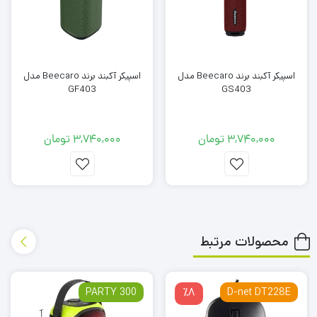
اسپیکر آکبند برند Beecaro مدل
اسپیکر آکبند برند Beecaro مدل
GF403
GS403
3,740,000
تومان
3,740,000
تومان
محصولات مرتبط
PARTY 300
٪8
D-net DT228E