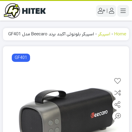
|
Home
-
اسپیکر
-
اسپیکر بلوتوثی آکبند برند Beecaro مدل GF401
GF401