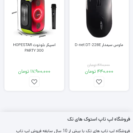
ماوس سیمدار D-net DT-228E
اسپیکر بلوتوث HOPESTAR
PARTY 300
480,000
تومان
440,000
تومان
17,900,000
تومان
قیمت
قیمت
فعلی:
اصلی:
440,000 تومان.
480,000 تومان
بود.
فروشگاه لپ تاپ استوک های تک
فروشگاه لپ تاپ های تک با بیش از 10 سال سابقه فروش لپ تاپ