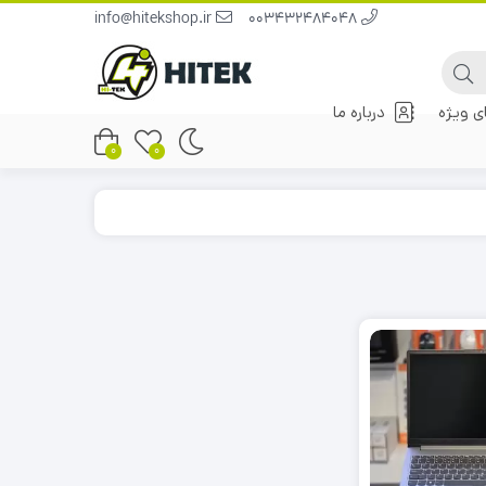
info@hitekshop.ir
003432484048
 ویژه
درباره ما
0
0