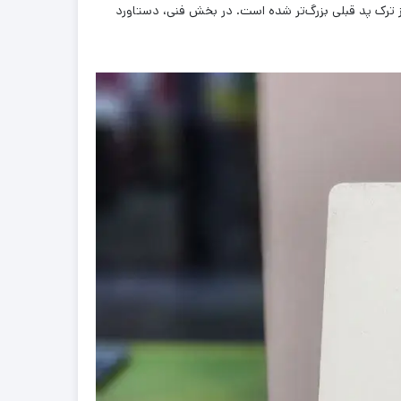
پ‌تاپ مایکروسافت مشاهده نمی‌شود؛ اما مشخصه‌ی حائز اهمیت، ترک‌پد لپ‌تاپ جدیدتر است که حدود 20 درصد از ترک پد قبلی بزرگ‌تر شده است. در بخش فنی، دستاورد