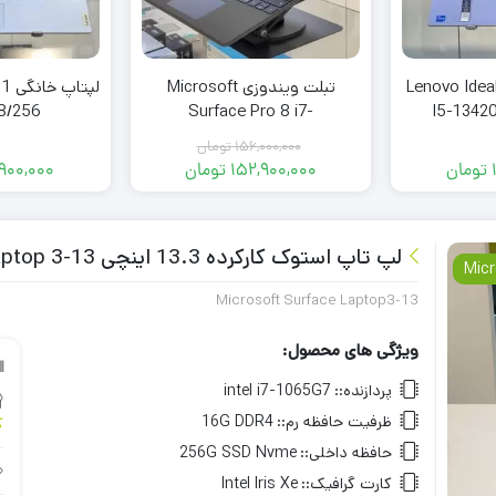
Lenovo IdeaPad
تبلت ویندوزی Microsoft
لپت
8/256
Surface Pro 8 i7-
I5-1342
1185/16/256
156,000,000
تومان
تومان
152,900,000
تومان
900,000
قیمت
قیمت
فعلی:
اصلی:
152,900,000 تومان.
156,000,000 تومان
بود.
لپ تاپ استوک کارکرده 13.3 اینچی Microsoft Surface Laptop 3-13
Micr
Microsoft Surface Laptop3-13
ویژگی های محصول:
پردازنده::
intel i7-1065G7
ظرفیت حافظه رم::
16G DDR4
ک
حافظه داخلی::
256G SSD Nvme
کارت گرافیک::
Intel Iris Xe