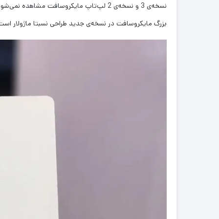
بزرگ مایکروسافت در نسخه‌ی جدید طراحی نسبتا ماژولار است؛ به‌طوری که حافظه‌ی SSD در ا