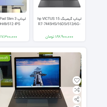
لپتاپ گیمینگ hp VICTUS 15
لپتاپ  Slim 3
0H/8/512-IPS
R7-7445HS/16D5/512/6G-
RTX4050
186,900,000
تومان
117,300,000
osoft