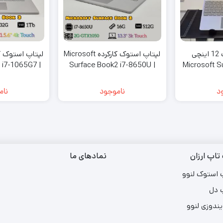
لپ تاپ استوک 12 اینچی
لپتاپ استوک کارکرده Microsoft
 i7-1065G7 |
Surface Book2 i7-8650U |
Microsoft S
G-RTX3000 |
16G | 512G | 2G GTX-1050 |
i5
 4K
13.3 3K
د
ناموجود
نام
تاپ ارزان
نمادهای ما
 استوک لنوو
 دل
یندوزی لنوو