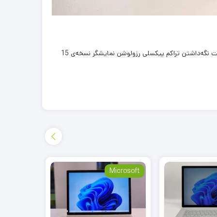
هر دو نسخه‌ی 13 اینچی مورد مقایسه به نمایشگری با نسبت تصویر 3 به 2 و رزولوشن 1504 × 2256 مجهز هستند؛ اما مایکروسافت برای ثابت نگه‌داشتن تراکم پیکسلی رزولوشن نمایشگر نسخه‌ی 15
Surface
Microsoft