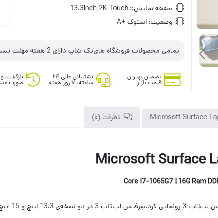
صفحه نمایش::
13.3Inch 2K Touch
وضعیت:
استوک +A
تمامی محصولات فروشگاه های‌تک شاپ دارای 2 هفته مهلت تست می‌باشند
تضمین بهترین
پشتیبانی عالی ۲۴
بازگشت وج
قیمت بازار
ساعته، ۷ روز هفته
صورت عدم
Microsoft Surface La
نظرات (0)
Core I7-1065G7 | 16G Ram DDR4
مایکروسافت ج