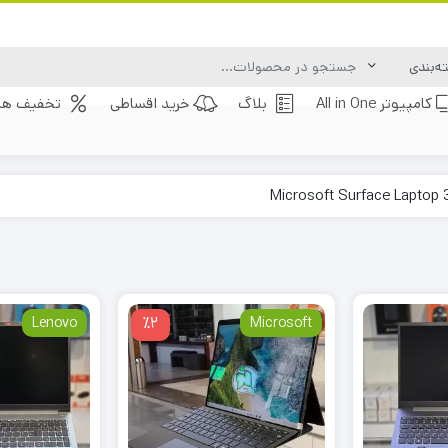
کامپیوتر All in One
بلاگ
خرید اقساطی
تخفیف های
Lenovo
٪2
Microsoft