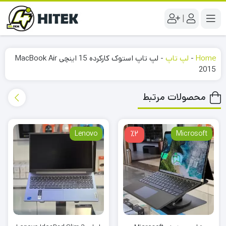
|
Home
-
لپ تاپ
-
لپ تاپ استوک کارکرده 15 اینچی MacBook Air
2015
محصولات مرتبط
Lenovo
٪2
Microsoft