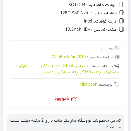
ظرفیت حافظه رم::
8G DDR4
حافظه داخلی::
128G SSD Nvme
کارت گرافیک::
Intel
صفحه نمایش::
+13.3Inch HD
برند:
اپل
شناسه محصول:
MacBook Air 2015
دسته‌بندی‌ها:
لپ تاپ
,
Microsoft Stock
,
لپ تاپ کارکرده
و استوک
,
لپتاپ X360
,
لپتاپ خانگی و دانشجویی
برچسب:
Microsoft
ناموجود
تمامی محصولات فروشگاه های‌تک شاپ دارای 2 هفته مهلت تست
می‌باشند