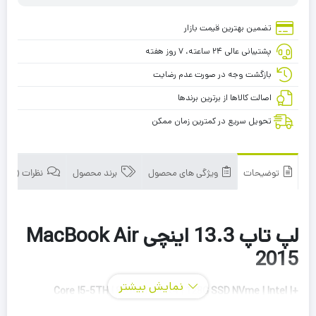
تضمین بهترین قیمت بازار
پشتیبانی عالی ۲۴ ساعته، ۷ روز هفته
بازگشت وجه در صورت عدم رضایت
اصالت کالاها از برترین برندها
تحویل سریع در کمترین زمان ممکن
توضیحات
ویژگی های محصول
برند محصول
نظرات (0)
لپ تاپ 13.3 اینچی MacBook Air
2015
نمایش بیشتر
+Core I5-5TH | 8G Ram DDR4 | 128G SSD NVme | Intel |