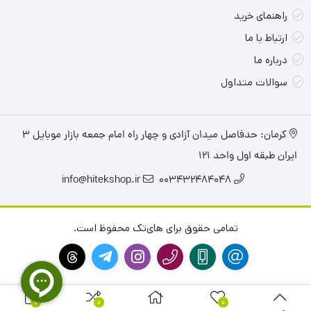
راهنمای خرید
ارتباط با ما
درباره ما
سوالات متداول
سایت فروشگاهی لپ تاپ های تک در حوزه فروش لپ تاپ های
استوک و اپن باکس فعالیت دارد. برای خرید لپ تاپ می توانید با
کرمان: حدفاصل میدان آزادی و چهار راه امام جمعه بازار موبایل ۳
شماره
۰۲۱۸۸۹۳۱۹۳۰
با مادر ارتباط باشید. کارشناسان ما در اسرا وقت
ایران طبقه اول واحد ۱۲۱
به شما پاسخ داده خواهد شد.
info@hitekshop.ir
003432484048
نقاط قوت محصول:
تمامی حقوق برای های‌تک محفوظ است.
فوق العاده سبک
ساپورت ویندوز 11
شارژ دهی خوب باتری
0
0
0