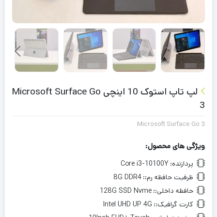
لپ تاپ استوک 10 اینچی Microsoft Surface Go
3
Microsoft Surface Go 3
ویژگی های محصول:
پردازنده:
Core i3-10100Y
ظرفیت حافظه رم::
8G DDR4
حافظه داخلی::
128G SSD Nvme
کارت گرافیک::
Intel UHD UP 4G