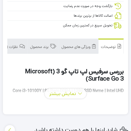
بازگشت وجه در صورت عدم رضایت
اصالت کالاها از برترین برندها
تحویل سریع در کمترین زمان ممکن
توضیحات
ویژگی های محصول
برند محصول
نظرات (0)
بررسی سرفیس لپ تاپ گو 3 (Microsoft
Surface Go 3)
Core i3-10100Y | 8G Ram DDR4 | 128G SSD Nvme | Intel UHD
نمایش بیشتر
UP 4G | 10Inch FHD+ Touch |
شاید اینها را هم دوست داشته باشید